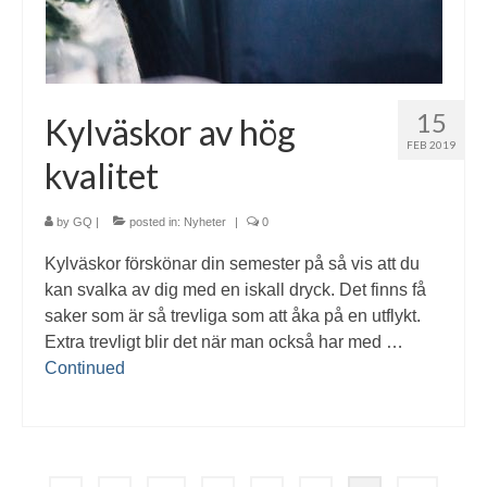
15
Kylväskor av hög
FEB 2019
kvalitet
by
GQ
|
posted in:
Nyheter
|
0
Kylväskor förskönar din semester på så vis att du
kan svalka av dig med en iskall dryck. Det finns få
saker som är så trevliga som att åka på en utflykt.
Extra trevligt blir det när man också har med …
Continued