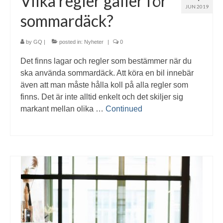
Vilka regler gäller för
JUN 2019
sommardäck?
by
GQ
|
posted in:
Nyheter
|
0
Det finns lagar och regler som bestämmer när du
ska använda sommardäck. Att köra en bil innebär
även att man måste hålla koll på alla regler som
finns. Det är inte alltid enkelt och det skiljer sig
markant mellan olika …
Continued