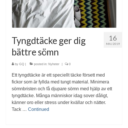
16
Tyngdtäcke ger dig
MAJ 2019
bättre sömn
by
GQ
|
posted in:
Nyheter
|
0
Ett tyngdtäcke är ett speciellt täcke försett med
fickor som är fyllda med tungt material. Minimera
sömnbristen och få djupare sömn med hjälp av ett
tyngdtäcke. Många människor idag sover dåligt,
känner oro eller stress under kvällar och nätter.
Tack …
Continued