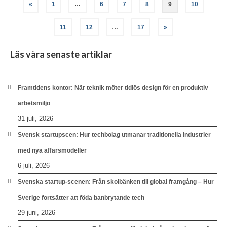
Sidnumrering
«
1
…
6
7
8
9
10
för
11
12
…
17
»
inlägg
Läs våra senaste artiklar
Framtidens kontor: När teknik möter tidlös design för en produktiv
arbetsmiljö
31 juli, 2026
Svensk startupscen: Hur techbolag utmanar traditionella industrier
med nya affärsmodeller
6 juli, 2026
Svenska startup-scenen: Från skolbänken till global framgång – Hur
Sverige fortsätter att föda banbrytande tech
29 juni, 2026