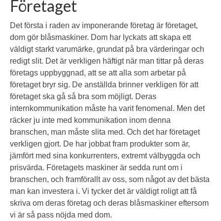
Företaget
Det första i raden av imponerande företag är företaget,
dom gör blåsmaskiner. Dom har lyckats att skapa ett
väldigt starkt varumärke, grundat på bra värderingar och
redigt slit. Det är verkligen häftigt när man tittar på deras
företags uppbyggnad, att se att alla som arbetar på
företaget bryr sig. De anställda brinner verkligen för att
företaget ska gå så bra som möjligt. Deras
internkommunikation måste ha varit fenomenal. Men det
räcker ju inte med kommunikation inom denna
branschen, man måste slita med. Och det har företaget
verkligen gjort. De har jobbat fram produkter som är,
jämfört med sina konkurrenters, extremt välbyggda och
prisvärda. Företagets maskiner är sedda runt om i
branschen, och framförallt av oss, som något av det bästa
man kan investera i. Vi tycker det är väldigt roligt att få
skriva om deras företag och deras blåsmaskiner eftersom
vi är så pass nöjda med dom.