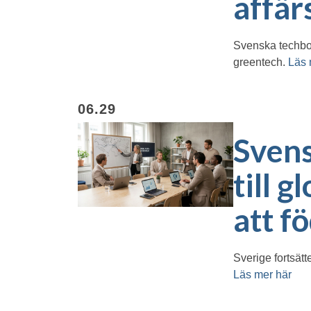
affär
Svenska techbola
greentech.
Läs 
06.29
Svens
till 
att f
Sverige fortsätt
Läs mer här