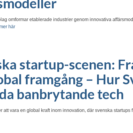
smodeller
g omformar etablerade industrier genom innovativa affärsmodeller
mer här
ka startup-scenen: F
global framgång – Hur S
öda banbrytande tech
er att vara en global kraft inom innovation, där svenska startups