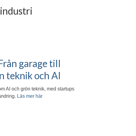
 industri
rån garage till
n teknik och AI
om AI och grön teknik, med startups
rändring.
Läs mer här