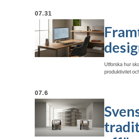
07.31
Framt
desig
Utforska hur sk
produktivitet o
07.6
Svens
tradi