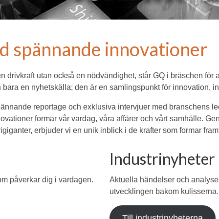
ed spännande innovationer
 en drivkraft utan också en nödvändighet, står GQ i bräschen för 
 bara en nyhetskälla; den är en samlingspunkt för innovation, i
ännande reportage och exklusiva intervjuer med branschens leda
vationer formar vår vardag, våra affärer och vårt samhälle. Ge
igiganter, erbjuder vi en unik inblick i de krafter som formar fram
Industrinyheter
som påverkar dig i vardagen.
Aktuella händelser och analyser 
utvecklingen bakom kulisserna.
Till industrinyheterna