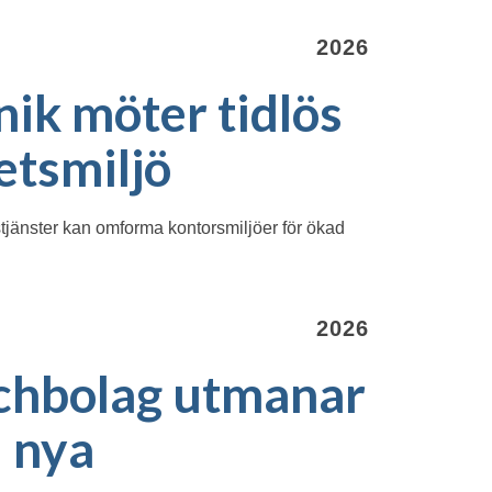
2026
nik möter tidlös
etsmiljö
tjänster kan omforma kontorsmiljöer för ökad
2026
echbolag utmanar
d nya