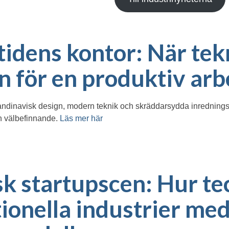
idens kontor: När tek
n för en produktiv arb
andinavisk design, modern teknik och skräddarsydda inrednings
ch välbefinnande.
Läs mer här
k startupscen: Hur t
tionella industrier me