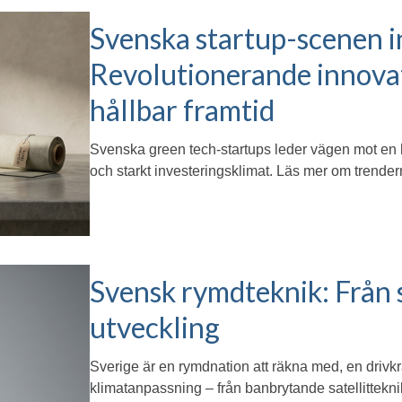
Svenska startup-scenen i
Revolutionerande innovat
hållbar framtid
Svenska green tech-startups leder vägen mot en 
och starkt investeringsklimat. Läs mer om trender
Svensk rymdteknik: Från sa
utveckling
Sverige är en rymdnation att räkna med, en drivkra
klimatanpassning – från banbrytande satellittekni