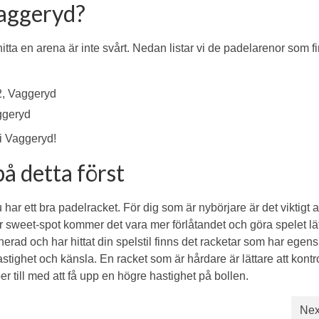
Vaggeryd?
 hitta en arena är inte svårt. Nedan listar vi de padelarenor som fi
2, Vaggeryd
ggeryd
 i Vaggeryd!
å detta först
har ett bra padelracket. För dig som är nybörjare är det viktigt at
r sweet-spot kommer det vara mer förlåtandet och göra spelet lä
erad och har hittat din spelstil finns det racketar som har egen
tighet och känsla. En racket som är hårdare är lättare att kontr
r till med att få upp en högre hastighet på bollen.
Nex