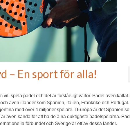
d – En sport för alla!
ill spela padel och det är förståeligt varför. Padel även kallat
 och även i länder som Spanien, Italien, Frankrike och Portugal.
rgentina med över 4 miljoner spelare. I Europa är det Spanien s
 är även kända för att ha de allra duktigaste padelspelarna. Pa
ternationella förbundet och Sverige är ett av dessa länder.