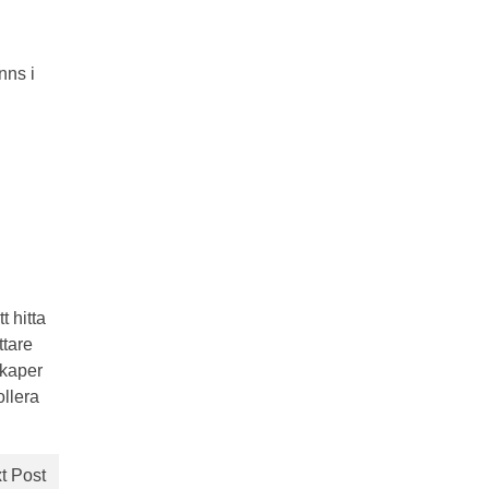
nns i
t hitta
ttare
skaper
ollera
t Post