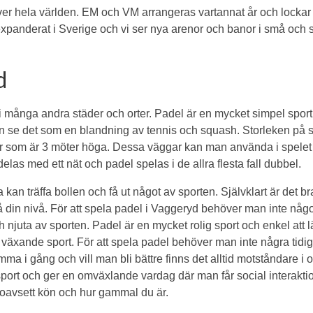
över hela världen. EM och VM arrangeras vartannat år och lockar
xpanderat i Sverige och vi ser nya arenor och banor i små och s
d
 i många andra städer och orter. Padel är en mycket simpel sport 
an se det som en blandning av tennis och squash. Storleken på s
som är 3 möter höga. Dessa väggar kan man använda i spelet f
elas med ett nät och padel spelas i de allra flesta fall dubbel.
la kan träffa bollen och få ut något av sporten. Självklart är det br
 på din nivå. För att spela padel i Vaggeryd behöver man inte någ
h njuta av sporten. Padel är en mycket rolig sport och enkel att l
växande sport. För att spela padel behöver man inte några tidi
mma i gång och vill man bli bättre finns det alltid motståndare i o
y sport och ger en omväxlande vardag där man får social interakti
 oavsett kön och hur gammal du är.