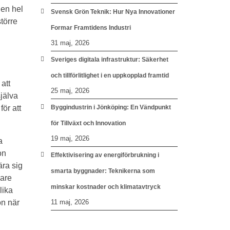
 en hel
Svensk Grön Teknik: Hur Nya Innovationer
törre
Formar Framtidens Industri
31 maj, 2026
Sveriges digitala infrastruktur: Säkerhet
och tillförlitlighet i en uppkopplad framtid
att
25 maj, 2026
jälva
ör att
Byggindustrin i Jönköping: En Vändpunkt
för Tillväxt och Innovation
19 maj, 2026
a
on
Effektivisering av energiförbrukning i
ära sig
smarta byggnader: Teknikerna som
gare
minskar kostnader och klimatavtryck
lika
on när
11 maj, 2026