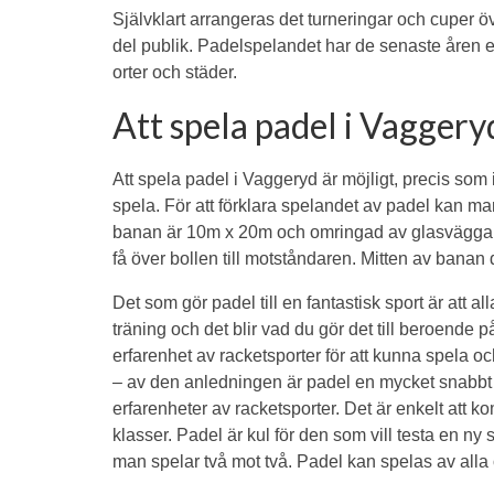
Självklart arrangeras det turneringar och cuper 
del publik. Padelspelandet har de senaste åren e
orter och städer.
Att spela padel i Vaggery
Att spela padel i Vaggeryd är möjligt, precis som
spela. För att förklara spelandet av padel kan m
banan är 10m x 20m och omringad av glasväggar 
få över bollen till motståndaren. Mitten av banan d
Det som gör padel till en fantastisk sport är att al
träning och det blir vad du gör det till beroende
erfarenhet av racketsporter för att kunna spela oc
– av den anledningen är padel en mycket snabbt 
erfarenheter av racketsporter. Det är enkelt att ko
klasser. Padel är kul för den som vill testa en n
man spelar två mot två. Padel kan spelas av alla