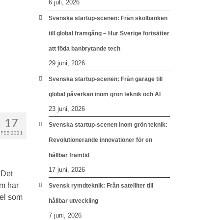
6 juli, 2026
Svenska startup-scenen: Från skolbänken
till global framgång – Hur Sverige fortsätter
att föda banbrytande tech
29 juni, 2026
Svenska startup-scenen: Från garage till
global påverkan inom grön teknik och AI
23 juni, 2026
17
Svenska startup-scenen inom grön teknik:
FEB 2021
Revolutionerande innovationer för en
hållbar framtid
17 juni, 2026
 Det
om har
Svensk rymdteknik: Från satelliter till
del som
hållbar utveckling
7 juni, 2026