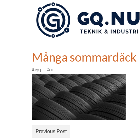
Många sommardäck
by
|
|
0
Previous Post