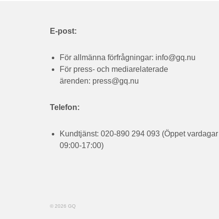
E-post:
För allmänna förfrågningar:
info@gq.nu
För press- och mediarelaterade
ärenden:
press@gq.nu
Telefon:
Kundtjänst: 020-890 294 093 (Öppet vardagar
09:00-17:00)
© 2026 GQ