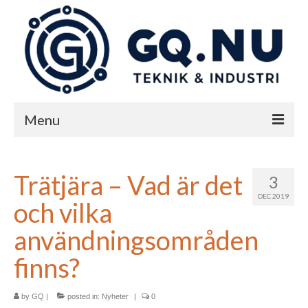
Menu
Start
Trätjära – Vad är det
3
Teknik & industri
DEC 2019
och vilka
Nyheter
användningsområden
Kontakta oss på GQ
finns?
by
GQ
|
posted in:
Nyheter
|
0