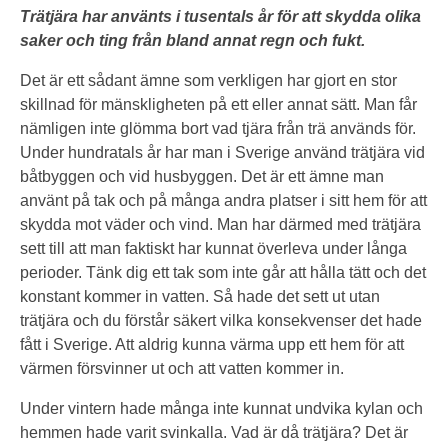
Trätjära har använts i tusentals år för att skydda olika
saker och ting från bland annat regn och fukt.
Det är ett sådant ämne som verkligen har gjort en stor
skillnad för mänskligheten på ett eller annat sätt. Man får
nämligen inte glömma bort vad tjära från trä används för.
Under hundratals år har man i Sverige använd trätjära vid
båtbyggen och vid husbyggen. Det är ett ämne man
använt på tak och på många andra platser i sitt hem för att
skydda mot väder och vind. Man har därmed med trätjära
sett till att man faktiskt har kunnat överleva under långa
perioder. Tänk dig ett tak som inte går att hålla tätt och det
konstant kommer in vatten. Så hade det sett ut utan
trätjära och du förstår säkert vilka konsekvenser det hade
fått i Sverige. Att aldrig kunna värma upp ett hem för att
värmen försvinner ut och att vatten kommer in.
Under vintern hade många inte kunnat undvika kylan och
hemmen hade varit svinkalla. Vad är då trätjära? Det är