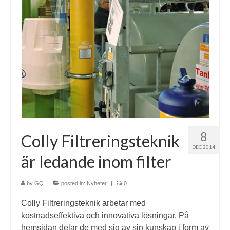
8
Colly Filtreringsteknik
DEC 2014
är ledande inom filter
by
GQ
|
posted in:
Nyheter
|
0
Colly Filtreringsteknik arbetar med
kostnadseffektiva och innovativa lösningar. På
hemsidan delar de med sig av sin kunskap i form av