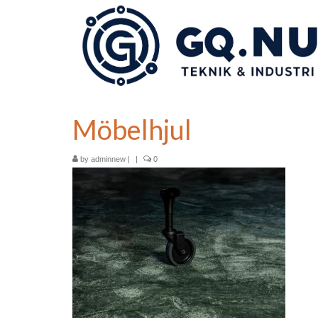
Möbelhjul
by
adminnew
|
|
0