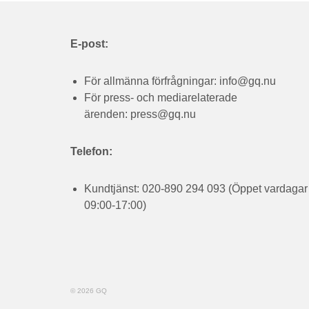
E-post:
För allmänna förfrågningar:
info@gq.nu
För press- och mediarelaterade
ärenden:
press@gq.nu
Telefon:
Kundtjänst: 020-890 294 093 (Öppet vardagar
09:00-17:00)
© 2026 GQ