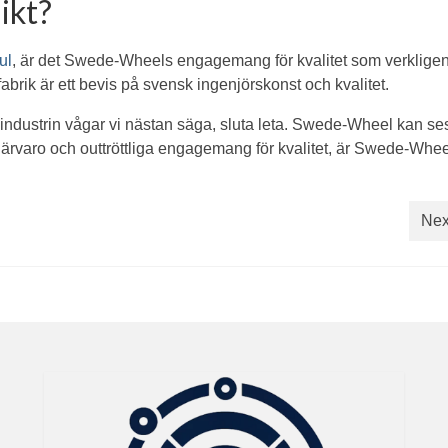
ikt?
ul
, är det Swede-Wheels engagemang för kvalitet som verkligen 
brik är ett bevis på svensk ingenjörskonst och kvalitet.
julindustrin vågar vi nästan säga, sluta leta. Swede-Wheel kan s
a närvaro och outtröttliga engagemang för kvalitet, är Swede-Whe
Nex