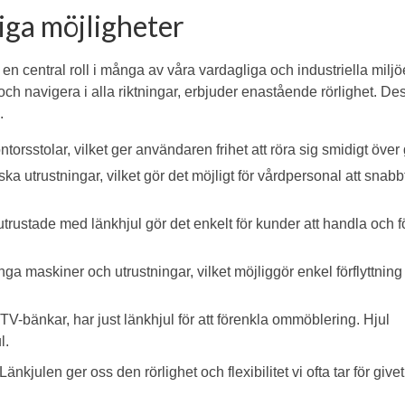
iga möjligheter
n central roll i många av våra vardagliga och industriella miljö
 och navigera i alla riktningar, erbjuder enastående rörlighet. De
.
torsstolar, vilket ger användaren frihet att röra sig smidigt över 
a utrustningar, vilket gör det möjligt för vårdpersonal att snabb
ustade med länkhjul gör det enkelt för kunder att handla och f
a maskiner och utrustningar, vilket möjliggör enkel förflyttning
-bänkar, har just länkhjul för att förenkla ommöblering. Hjul
l.
änkjulen ger oss den rörlighet och flexibilitet vi ofta tar för givet