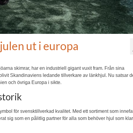
julen ut i europa
öarna skimrar, har en industriell gigant vuxit fram. Från sina
livit Skandinaviens ledande tillverkare av länkhjul. Nu satsar de
ien och övriga Europa i sikte.
storik
ol för svensktillverkad kvalitet. Med ett sortiment som innefatt
erat sig som en pålitlig partner för alla som behöver hjul som kla