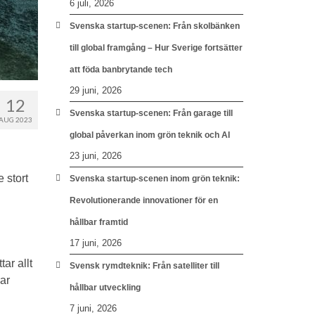
6 juli, 2026
Svenska startup-scenen: Från skolbänken
till global framgång – Hur Sverige fortsätter
att föda banbrytande tech
29 juni, 2026
12
Svenska startup-scenen: Från garage till
AUG 2023
global påverkan inom grön teknik och AI
23 juni, 2026
 stort
Svenska startup-scenen inom grön teknik:
Revolutionerande innovationer för en
hållbar framtid
17 juni, 2026
ar allt
Svensk rymdteknik: Från satelliter till
rar
hållbar utveckling
7 juni, 2026