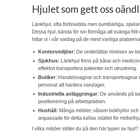
Hjulet som gett oss oändl
Länkhjul, ofta förbisedda men oumbärliga, spelar e
Dessa hjul, kända för sin förmåga att svänga fritt
hittar vi i vår vardag på de mest vanliga platserna
Kontorsmiljöer:
De underlättar rörelsen av kon
Sjukhus:
Länkhjul finns på bårar och medicinsk
effektivt transportera patienter och utrustning.
Butiker:
Handelsvagnar och transportvagnar utr
personal att hantera varulager.
Industriella anläggningar:
De används på tung
positionering på arbetsplatsen.
Hushåll:
Många möbler, såsom bokhyllor och TV
anpassade för detta kallas istället för möbelhju
I vilka miljöer stöter du på den här typen av hjul? L