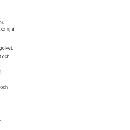
er.
ssa hjul
golvet.
t och
ör
 och
.