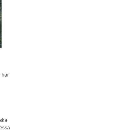
 har
iska
dessa