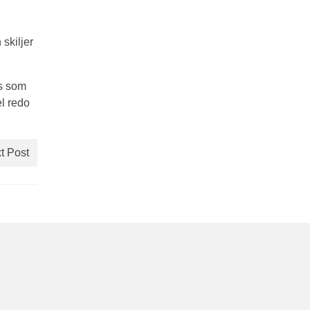
skiljer
es som
el redo
t Post