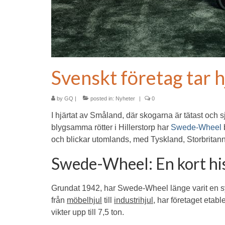
Svenskt företag tar h
by
GQ
|
posted in:
Nyheter
|
0
I hjärtat av Småland, där skogarna är tätast och sj
blygsamma rötter i Hillerstorp har
Swede-Wheel
b
och blickar utomlands, med Tyskland, Storbritann
Swede-Wheel: En kort hi
Grundat 1942, har Swede-Wheel länge varit en symb
från
möbelhjul
till
industrihjul
, har företaget etabl
vikter upp till 7,5 ton.