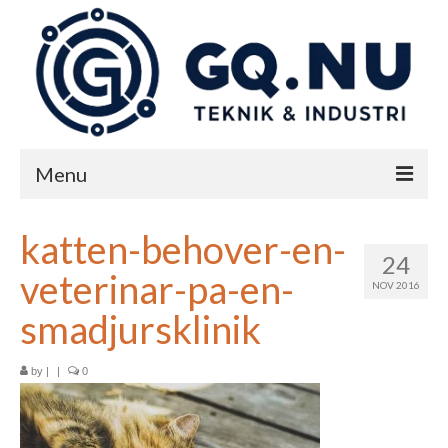
Menu
Start
katten-behover-en-
24
Teknik & industri
veterinar-pa-en-
NOV 2016
Nyheter
smadjursklinik
Kontakta oss på GQ
by
|
|
0