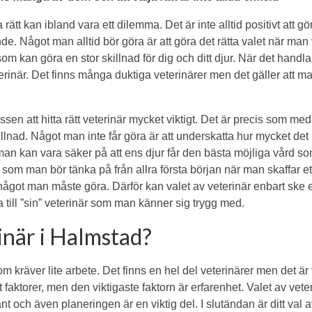
a rätt kan ibland vara ett dilemma. Det är inte alltid positivt att gö
e. Något man alltid bör göra är att göra det rätta valet när man 
 som kan göra en stor skillnad för dig och ditt djur. När det handla
eterinär. Det finns många duktiga veterinärer men det gäller att 
n att hitta rätt veterinär mycket viktigt. Det är precis som med
 skillnad. Något man inte får göra är att underskatta hur mycket det
t man kan vara säker på att ens djur får den bästa möjliga vård so
 som man bör tänka på från allra första början när man skaffar ett
 något man måste göra. Därför kan valet av veterinär enbart ske 
till ”sin” veterinär som man känner sig trygg med.
inär i Halmstad?
om kräver lite arbete. Det finns en hel del veterinärer men det är 
et faktorer, men den viktigaste faktorn är erfarenhet. Valet av vete
ch även planeringen är en viktig del. I slutändan är ditt val a