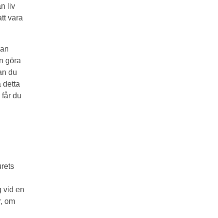
n liv
tt vara
man
an göra
kan du
 detta
 får du
urets
i
 vid en
r, om