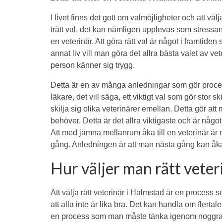
I livet finns det gott om valmöjligheter och att välj
trätt val, det kan nämligen upplevas som stressand
en veterinär. Att göra rätt val är något i framtiden
annat liv vill man göra det allra bästa valet av v
person känner sig trygg.
Detta är en av många anledningar som gör processe
läkare, det vill säga, ett viktigt val som gör stor
skilja sig olika veterinärer emellan. Detta gör at
behöver. Detta är det allra viktigaste och är något
Att med jämna mellanrum åka till en veterinär är
gång. Anledningen är att man nästa gång kan åka 
Hur väljer man rätt veter
Att välja rätt veterinär i Halmstad är en process s
att alla inte är lika bra. Det kan handla om flertal
en process som man måste tänka igenom noggrant o