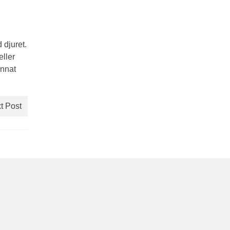
 djuret.
eller
annat
t Post