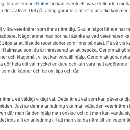
tigt bra
veterinär i Halmstad
kan eventuellt vara skillnaden mella
del av livet. Det går aldrig garantera att ett djur alltid kommer a
till vilka veterinärer som finns nära dig. Skulle något hända har 
snabbare. Något annat man bör ha i åtanke är vad veterinären k
 Ett tips är att läsa de recensioner som finns på nätet. På så vis 
 i Halmstad som du är intresserad av att besöka. Genom att göra
 och klagomål, vilket kan vara till hjälp. Genom att göra detta
tta gör hela ditt val mycket enklare och kan vara helt avgörande
 som du känner och be om tips och råd.
 nämnt, ett väldigt viktigt val. Detta är ett val som kan påverka dj
tiden. Just av denna anledning ska man välja den veterinären 
n där man får den hjälp man önskar och dit man kan vända sig
et trots allt en anledning till att man ska ha nära till sin veterinä