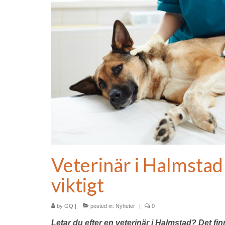
Veterinär i Halmstad
viktigt
by
GQ
|
posted in:
Nyheter
|
0
Letar du efter en veterinär i Halmstad? Det finn