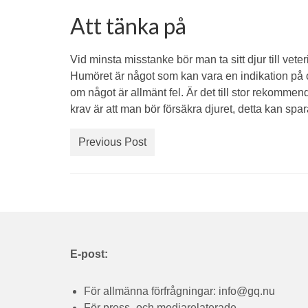
Att tänka på
Vid minsta misstanke bör man ta sitt djur till veter
Humöret är något som kan vara en indikation på om 
om något är allmänt fel. Är det till stor rekommenda
krav är att man bör försäkra djuret, detta kan spa
Previous Post
E-post:
För allmänna förfrågningar:
info@gq.nu
För press- och mediarelaterade