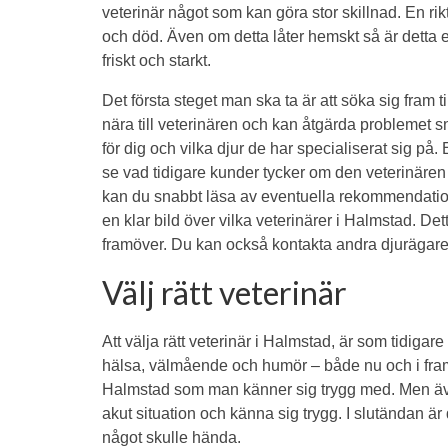
veterinär något som kan göra stor skillnad. En rik
och död. Även om detta låter hemskt så är detta en 
friskt och starkt.
Det första steget man ska ta är att söka sig fram 
nära till veterinären och kan åtgärda problemet 
för dig och vilka djur de har specialiserat sig på.
se vad tidigare kunder tycker om den veterinären
kan du snabbt läsa av eventuella rekommendationer
en klar bild över vilka veterinärer i Halmstad. De
framöver. Du kan också kontakta andra djurägare
Välj rätt veterinär
Att välja rätt veterinär i Halmstad, är som tidigare
hälsa, välmående och humör – både nu och i fram
Halmstad som man känner sig trygg med. Men äve
akut situation och känna sig trygg. I slutändan är d
något skulle hända.