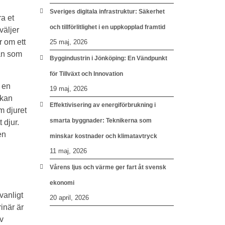
Sveriges digitala infrastruktur: Säkerhet
ra et
och tillförlitlighet i en uppkopplad framtid
väljer
r om ett
25 maj, 2026
man som
Byggindustrin i Jönköping: En Vändpunkt
för Tillväxt och Innovation
 en
19 maj, 2026
 kan
Effektivisering av energiförbrukning i
m djuret
smarta byggnader: Teknikerna som
 djur.
en
minskar kostnader och klimatavtryck
11 maj, 2026
Vårens ljus och värme ger fart åt svensk
ekonomi
vanligt
20 april, 2026
rinär är
v